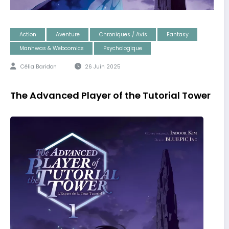
Action
Aventure
Chroniques / Avis
Fantasy
Manhwas & Webcomics
Psychologique
Célia Baridon
26 Juin 2025
The Advanced Player of the Tutorial Tower