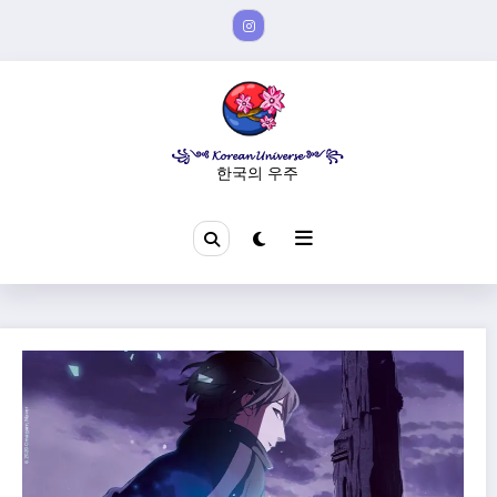
Aller
au
contenu
꧁༺ 𝓚𝓸𝓻𝓮𝓪𝓷 𝓤𝓷𝓲𝓿𝓮𝓻𝓼𝓮 ༻꧂
한국의 우주