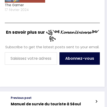
The Gamer
17 février 2024
En savoir plus sur ꧁༺ 𝓚𝓸𝓻𝓮𝓪𝓷 𝓤𝓷𝓲𝓿𝓮𝓻𝓼𝓮 ༻
꧂
Subscribe to get the latest posts sent to your email.
Saisissez votre adresse e-mail…
Abonnez-vous
Previous post
Manuel de survie du touriste à Séoul