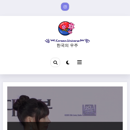
Aller
au
contenu
꧁༺ 𝓚𝓸𝓻𝓮𝓪𝓷 𝓤𝓷𝓲𝓿𝓮𝓻𝓼𝓮 ༻꧂
한국의 우주
Surprise pour les actrices du Diable s’habille en Prada 2