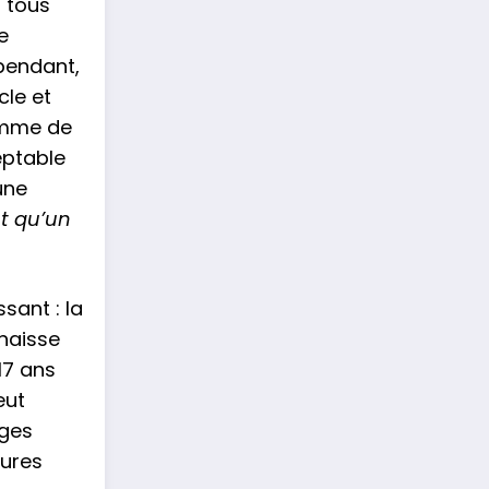
; tous
e
pendant,
cle et
emme de
eptable
une
ôt qu’un
ssant : la
nnaisse
17 ans
eut
ages
tures