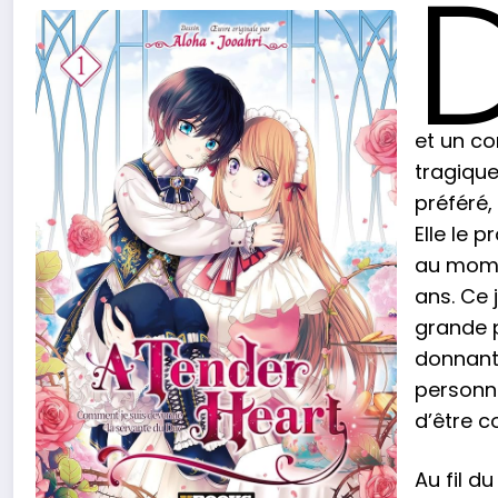
et un co
tragique
préféré,
Elle le 
au momen
ans. Ce 
grande p
donnant 
personne
d’être c
Au fil du