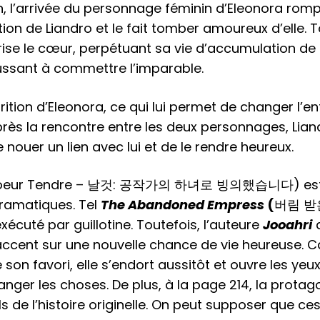
, l’arrivée du personnage féminin d’Eleonora romp
ion de Liandro et le fait tomber amoureux d’elle. T
 brise le cœur, perpétuant sa vie d’accumulation d
ussant à commettre l’imparable.
ition d’Eleonora, ce qui lui permet de changer l’e
près la rencontre entre les deux personnages, Lian
e nouer un lien avec lui et de le rendre heureux.
oeur Tendre – 날것: 공작가의 하녀로 빙의했습니다) est
ramatiques. Tel
The Abandoned Empress
(
버림 받
xécuté par guillotine. Toutefois, l’auteure
Jooahri
’accent sur une nouvelle chance de vie heureuse. C
on favori, elle s’endort aussitôt et ouvre les yeu
nger les choses. De plus, à la page 214, la protag
s de l’histoire originelle. On peut supposer que ce