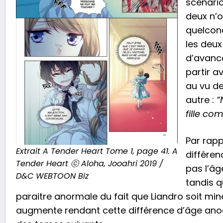
scénario
deux n’o
quelconq
les deux
d’avanc
partir a
au vu de
autre :
“
fille co
Par rappo
Extrait A Tender Heart Tome 1, page 41. A
différen
Tender Heart ⓒ Aloha, Jooahri 2019 /
pas l’âg
D&C WEBTOON Biz
tandis q
paraitre anormale du fait que Liandro soit mine
augmente rendant cette différence d’âge anodin