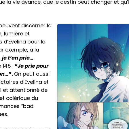
ue la vie avance, que le destin peut changer et qu’i
peuvent discerner la
, lumière et
 d’Evelina pour le
r exemple, à la
 je t’en prie…
 145 :
“
Je prie pour
ion…
”.
On peut aussi
toires d’Evelina et
il et attentionné de
et colérique du
romances “bad
ues.