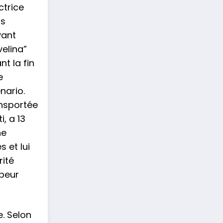
ctrice
ns
vant
velina”
nt la fin
e
nario.
ransportée
, a 13
ne
 et lui
rité
 peur
e. Selon