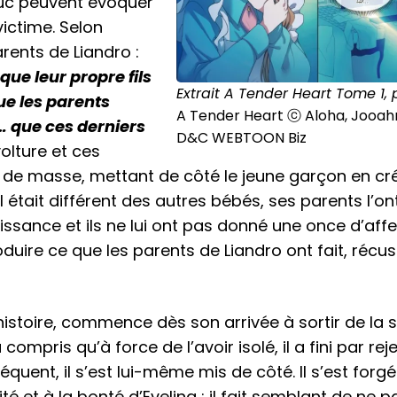
duc peuvent évoquer
victime. Selon
ents de Liandro :
 que leur propre fils
Extrait A Tender Heart Tome 1, 
que les parents
A Tender Heart ⓒ Aloha, Jooahri
s… que ces derniers
D&C WEBTOON Biz
olture et ces
 masse, mettant de côté le jeune garçon en cr
 était différent des autres bébés, ses parents l’on
sance et ils ne lui ont pas donné une once d’affe
duire ce que les parents de Liandro ont fait, récu
l’histoire, commence dès son arrivée à sortir de la 
ompris qu’à force de l’avoir isolé, il a fini par reje
quent, il s’est lui-même mis de côté. Il s’est forg
é et à la bonté d’Evelina ; il fait semblant de ne p