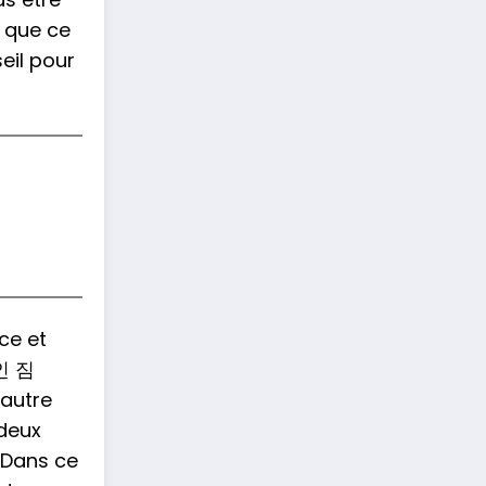
e que ce
eil pour
ce et
인 짐
’autre
 deux
. Dans ce