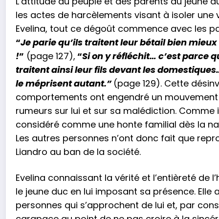
L’attitude du peuple et des parents du jeune 
les actes de harcèlements visant à isoler une 
Evelina, tout ce dégoût commence avec les par
“
Je parie qu’ils traitent leur bétail bien mieux
!
”
(page 127),
“
Si on y réfléchit… c’est parce 
traitent ainsi leur fils devant les domestique
le méprisent autant.”
(page 129). Cette désinv
comportements ont engendré un mouvement de
rumeurs sur lui et sur sa malédiction. Comme il
considéré comme une honte familial dès la nais
Les autres personnes n’ont donc fait que repro
Liandro au ban de la société.
Evelina connaissant la vérité et l’entièreté de 
le jeune duc en lui imposant sa présence. Elle a c
personnes qui s’approchent de lui et, par consé
carapace au point de ne pas croire à la sincérit