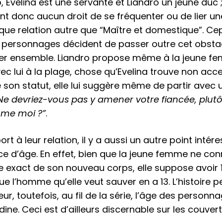
, Evelina est une servante et Liandro un jeune duc 
nt donc aucun droit de se fréquenter ou de lier un
ue relation autre que “Maître et domestique”. Ce
 personnages décident de passer outre cet obsta
er ensemble. Liandro propose même à la jeune f
vec lui à la plage, chose qu’Evelina trouve non acc
 son statut, elle lui suggère même de partir avec 
Ne devriez-vous pas y amener votre fiancée, plut
mme moi ?”
.
rt à leur relation, il y a aussi un autre point intére
ce d’âge. En effet, bien que la jeune femme ne co
e exact de son nouveau corps, elle suppose avoir 
ue l’homme qu’elle veut sauver en a 13. L’histoire p
ur, toutefois, au fil de la série, l’âge des personn
e. Ceci est d’ailleurs discernable sur les couver