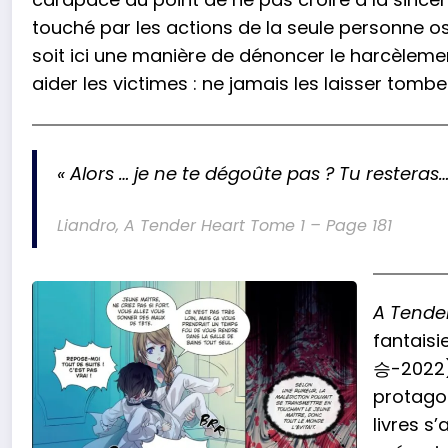
touché par les actions de la seule personne osa
soit ici une manière de dénoncer le harcèleme
aider les victimes : ne jamais les laisser tombe
« Alors … je ne te dégoûte pas ? Tu resteras
Liandro, A Tender Heart Tome 1 – Page 181
A Tende
fantaisi
승-2022).
protagon
livres s