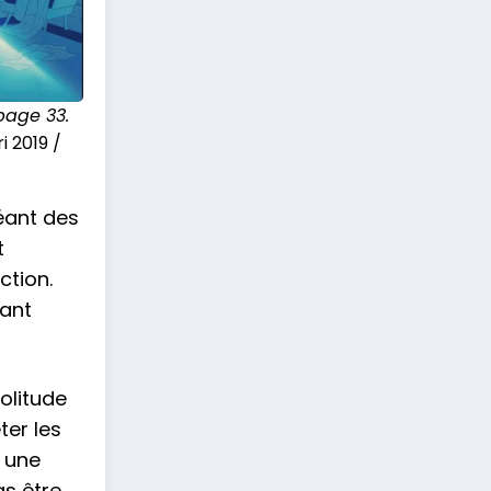
page 33.
 2019 /
éant des
t
ction.
sant
solitude
ter les
é une
as être