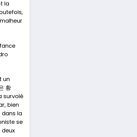
t la
outefois,
e malheur
nfance
dro
 un
은 황
a survolé
ar, bien
x dans la
oniste se
s deux