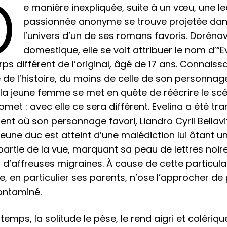
D
e manière inexpliquée, suite à un vœu, une le
passionnée anonyme se trouve projetée da
l’univers d’un de ses romans favoris. Doréna
domestique, elle se voit attribuer le nom d’“E
rps différent de l’original, âgé de 17 ans. Connaissa
 de l’histoire, du moins de celle de son personnag
 la jeune femme se met en quête de réécrire le scé
promet : avec elle ce sera différent. Evelina a été t
t où son personnage favori, Liandro Cyril Bellaviti
jeune duc est atteint d’une malédiction lui ôtant u
artie de la vue, marquant sa peau de lettres noires
d’affreuses migraines. À cause de cette particula
, en particulier ses parents, n’ose l’approcher de
ontaminé.
 temps, la solitude le pèse, le rend aigri et colériqu