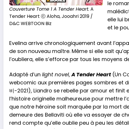
le roman
Couverture Tome 1 A Tender Heart.
A
malédict
Tender Heart ⓒ Aloha, Jooahri 2019 /
elle lui
D&C WEBTOON Biz
et le po
Evelina arrive chronologiquement avant l’appar
de son nouveau maître. Même si elle sait qu’a
l’oubliera, elle s’efforce par tous les moyens d
Adapté d’un
light novel
,
A Tender Heart
(Un C
webcomic aux premières pages sombres et d
비-2021), Liandro se rebelle par amour et finit e
l’histoire originelle malheureuse pour mettre l
que notre héroïne soit marquée par la mort de s
demeure des Bellaviti où elle va essayer de cha
rend compte qu’elle oublie peu à peu les détail