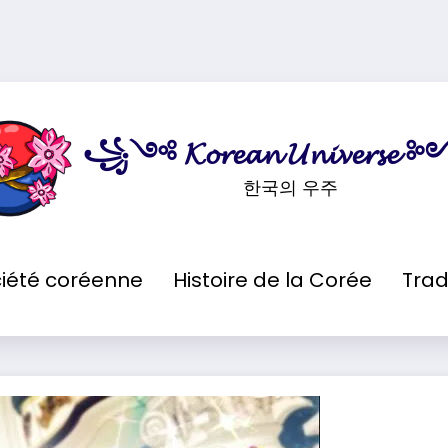
꧁༺ 𝓚𝓸𝓻𝓮𝓪𝓷 𝓤𝓷𝓲𝓿𝓮𝓻𝓼
한국의 우주
iété coréenne
Histoire de la Corée
Trad