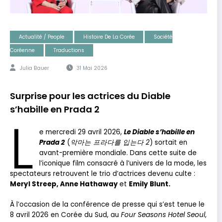
Actualité / People
Histoire De La Corée
Société
Coréenne
Traductions
Julia Bauer
31 Mai 2026
Surprise pour les actrices du Diable
s’habille en Prada 2
L
e mercredi 29 avril 2026,
Le Diable s’habille en
Prada 2
(
악마는 프라다를 입는다 2
) sortait en
avant-première mondiale. Dans cette suite de
l’iconique film consacré à l’univers de la mode, les
spectateurs retrouvent le trio d’actrices devenu culte :
Meryl Streep, Anne Hathaway
et
Emily Blunt.
À l’occasion de la conférence de presse qui s’est tenue le
8 avril 2026 en Corée du Sud, au
Four Seasons Hotel Seoul
,