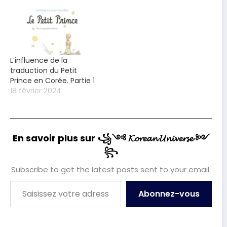
L’influence de la
traduction du Petit
Prince en Corée. Partie 1
18 février 2024
En savoir plus sur ꧁༺ 𝓚𝓸𝓻𝓮𝓪𝓷 𝓤𝓷𝓲𝓿𝓮𝓻𝓼𝓮 ༻
꧂
Subscribe to get the latest posts sent to your email.
Saisissez votre adresse e-mail…
Abonnez-vous