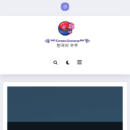
Aller
au
contenu
꧁༺ 𝓚𝓸𝓻𝓮𝓪𝓷 𝓤𝓷𝓲𝓿𝓮𝓻𝓼𝓮 ༻꧂
한국의 우주
My Ray of Hope -J’ai élevé un servant obsesif