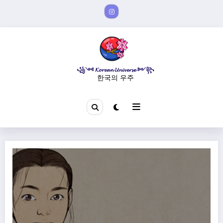
Aller
au
contenu
꧁༺ 𝓚𝓸𝓻𝓮𝓪𝓷 𝓤𝓷𝓲𝓿𝓮𝓻𝓼𝓮 ༻꧂
한국의 우주
Biographie de Yu Gwan-sun