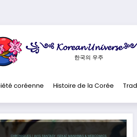
꧁༺ 𝓚𝓸𝓻𝓮𝓪𝓷 𝓤𝓷𝓲𝓿𝓮𝓻𝓼
한국의 우주
iété coréenne
Histoire de la Corée
Trad
nte du Duc
CHRONIQUES / AVIS
FANTASY
ISEKAÏ
MANHWAS & WEBCOMICS