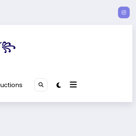
𝓮 ༻꧂
uctions