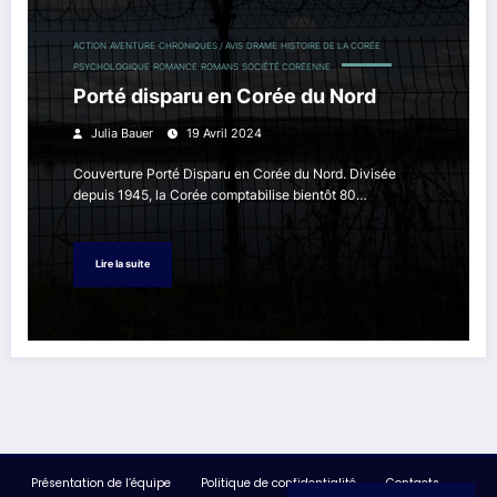
ACTION
AVENTURE
CHRONIQUES / AVIS
DRAME
HISTOIRE DE LA CORÉE
PSYCHOLOGIQUE
ROMANCE
ROMANS
SOCIÉTÉ CORÉENNE
Porté disparu en Corée du Nord
Julia Bauer
19 Avril 2024
Couverture Porté Disparu en Corée du Nord. Divisée
depuis 1945, la Corée comptabilise bientôt 80…
Lire la suite
Présentation de l’équipe
Politique de confidentialité
Contacts