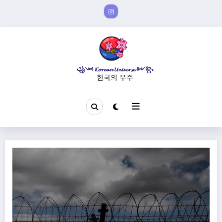
Aller
au
contenu
꧁༺ 𝓚𝓸𝓻𝓮𝓪𝓷 𝓤𝓷𝓲𝓿𝓮𝓻𝓼𝓮 ༻꧂
한국의 우주
Porté disparu en Corée du Nord