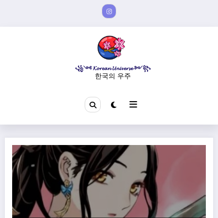
Aller
au
contenu
꧁༺ 𝓚𝓸𝓻𝓮𝓪𝓷 𝓤𝓷𝓲𝓿𝓮𝓻𝓼𝓮 ༻꧂
한국의 우주
Nan Yak – La promesse de l’orchidée