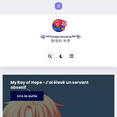
Aller
au
contenu
꧁༺ 𝓚𝓸𝓻𝓮𝓪𝓷 𝓤𝓷𝓲𝓿𝓮𝓻𝓼𝓮 ༻꧂
한국의 우주
My Ray of Hope -J’ai élevé un servant
obsesif
Lire la suite